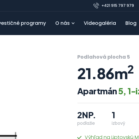
+421 915 797 979
vestičné programy
O nás
Videogaléria
Blog
Pre developerov
Referencie
Obľúbené
FAQ
Blo
Podlahová plocha 5
2
21.86m
Apartmán
5, 1-
2NP.
1
podlažie
izbový
Výhľad na Liptovskú M