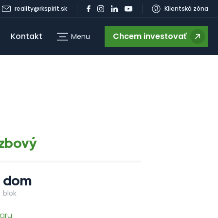
reality@rkspirit.sk
Klientská zóna
Kontakt
Chcem investovať
Menu
g
izbový
dom
blok
aru