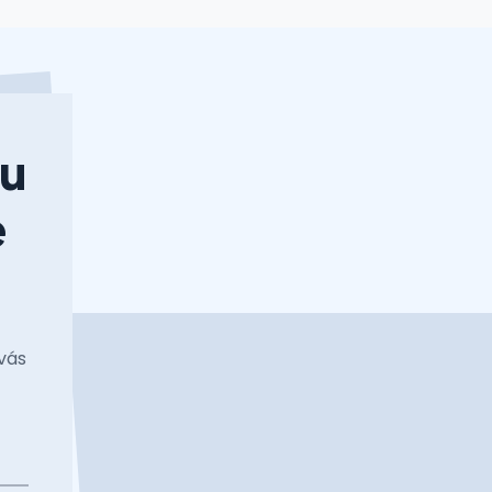
nu
e
vás