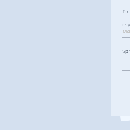
Tel
Proj
Sp