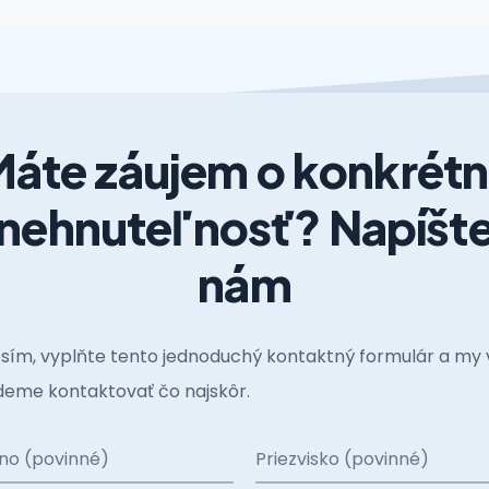
áte záujem o konkrét
nehnuteľnosť? Napíšt
nám
sím, vyplňte tento jednoduchý kontaktný formulár a my 
eme kontaktovať čo najskôr.
no (povinné)
Priezvisko (povinné)