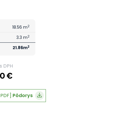
2
18.56 m
2
3.3 m
2
21.86m
s DPH
0 €
[PDF]
Pôdorys