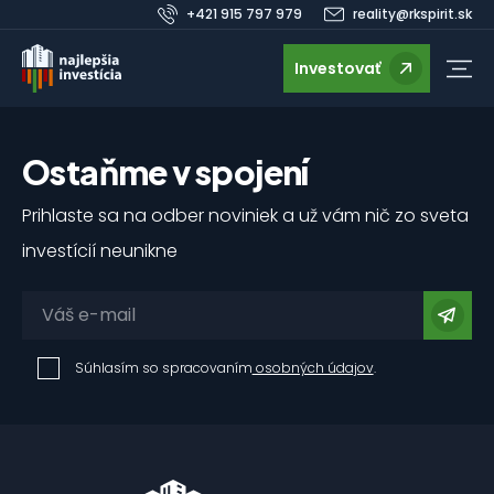
+421 915 797 979
reality@rkspirit.sk
Investovať
Ostaňme v spojení
Prihlaste sa na odber noviniek a už vám nič zo sveta
investícií neunikne
Súhlasím so spracovaním
osobných údajov
.