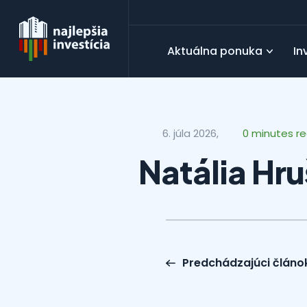
Aktuálna ponuka
In
6. júla 2026,
0 minutes r
Natália Hr
Predchádzajúci článo