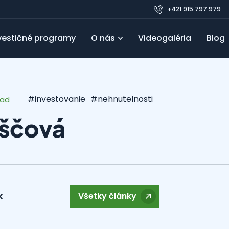
+421 915 797 979
vestičné programy
O nás
Videogaléria
Blog
Pre developerov
Referencie
Obľúbené
FAQ
Blo
#investovanie
#nehnutelnosti
ead
uščová
k
Všetky články