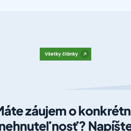
Všetky články
áte záujem o konkrét
nehnuteľnosť? Napíšt