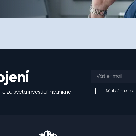
jení
Súhlasím so sp
ič zo sveta investícií neunikne