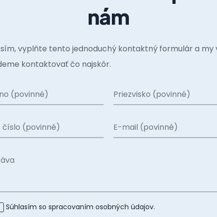
nám
sím, vyplňte tento jednoduchý kontaktný formulár a my 
eme kontaktovať čo najskôr.
no (povinné)
Priezvisko (povinné)
. číslo (povinné)
E-mail (povinné)
ráva
Súhlasím so spracovaním
osobných údajov
.