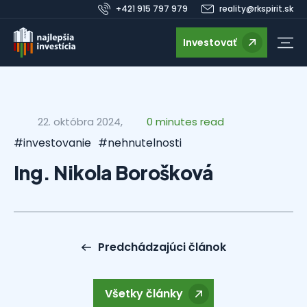
+421 915 797 979
reality@rkspirit.sk
Investovať
22. októbra 2024,
0 minutes read
#investovanie
#nehnutelnosti
Ing. Nikola Borošková
Predchádzajúci článok
Všetky články