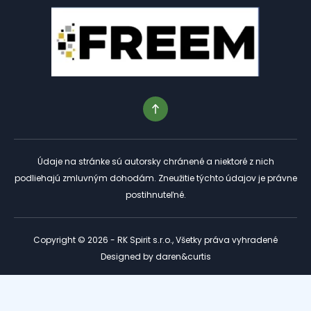
Údaje na stránke sú autorsky chránené a niektoré z nich
podliehajú zmluvným dohodám. Zneužitie týchto údajov je právne
postihnuteľné.
Copyright © 2026 - RK Spirit s.r.o., Všetky práva vyhradené
Designed by
daren&curtis
Tento web je chránený službou reCAPTCHA a platia preň
Zásady ochrany osobných údajov
a
Podmienky služby