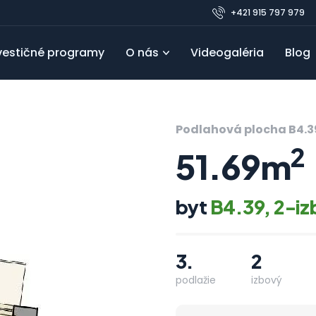
+421 915 797 979
vestičné programy
O nás
Videogaléria
Blog
Pre developerov
Referencie
Obľúbené
FAQ
Blo
Podlahová plocha B4.3
2
51.69m
byt
B4.39, 2-i
3.
2
podlažie
izbový