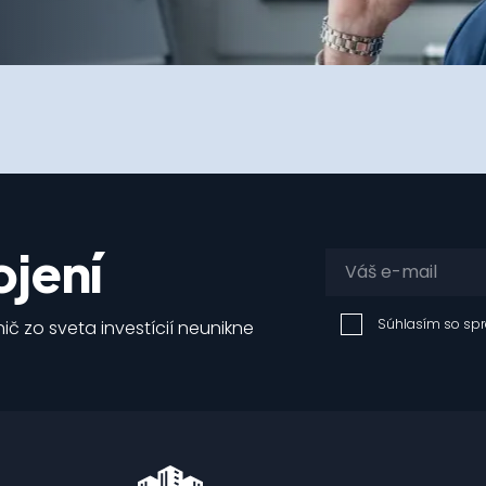
jení
Súhlasím so sp
ič zo sveta investícií neunikne