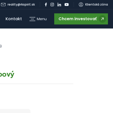
reality@rkspirit.sk
Klientská zóna
Kontakt
Chcem investovať
Menu
g
9
zbový