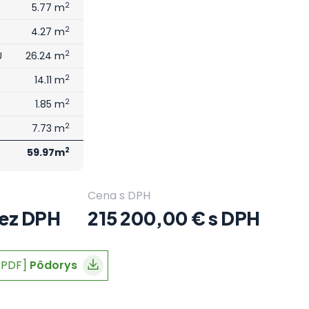
2
5.77 m
2
4.27 m
2
U
26.24 m
2
14.11 m
2
1.85 m
2
7.73 m
2
59.97m
Cena s DPH
bez DPH
215 200,00 € s DPH
[PDF]
Pôdorys