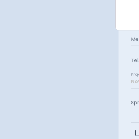
Pro
bud
Me
Tel
Proj
Sp