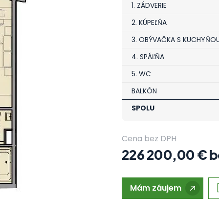
1. ZÁDVERIE
2. KÚPEĽŇA
3. OBÝVAČKA S KUCHYŇO
4. SPÁĽŇA
5. WC
BALKÓN
SPOLU
Cena bez DPH
226 200,00 € 
Mám záujem