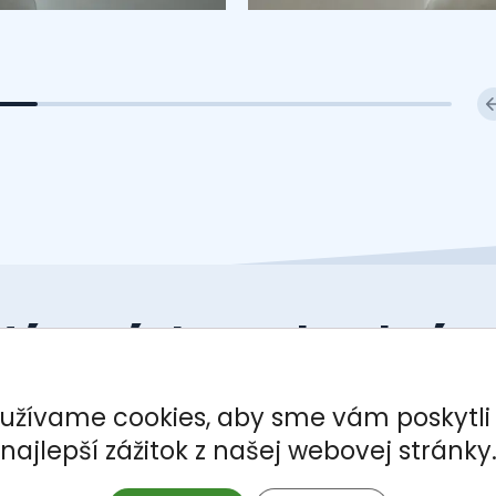
áte záujem o konkrét
nehnuteľnosť? Napíšt
užívame cookies, aby sme vám poskytli
nám
najlepší zážitok z našej webovej stránky