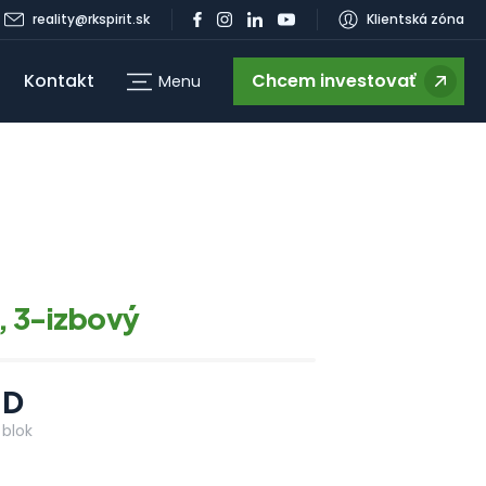
reality@rkspirit.sk
Klientská zóna
Kontakt
Chcem investovať
Menu
g
1
, 3-izbový
D
blok