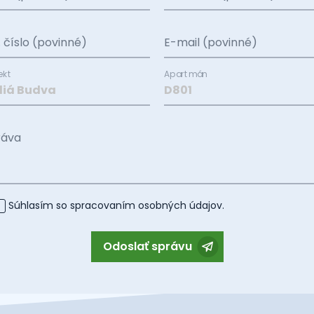
. číslo (povinné)
E-mail (povinné)
ekt
Apartmán
ráva
Súhlasím so spracovaním
osobných údajov
.
Odoslať správu