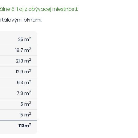
lne č. 1 aj z obývacej miestnosti.
ortálovými oknami.
2
25 m
2
19.7 m
2
21.3 m
2
12.9 m
2
6.3 m
2
7.8 m
2
5 m
2
15 m
2
113m