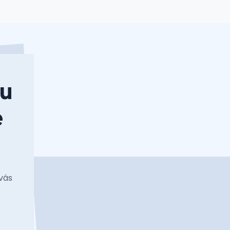
nu
e
vás