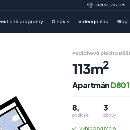
+421 915 797 979
vestičné programy
O nás
Videogaléria
Blog
Pre developerov
Referencie
Obľúbené
FAQ
Blo
Podlahová plocha D80
2
113m
Apartmán
D801
8.
3
podlažie
izbový
Výhľad na more