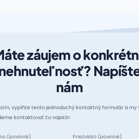
áte záujem o konkrét
nehnuteľnosť? Napíšt
nám
sím, vyplňte tento jednoduchý kontaktný formulár a my 
eme kontaktovať čo najskôr.
no (povinné)
Priezvisko (povinné)