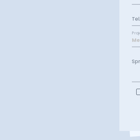
Tel
Proj
Sp