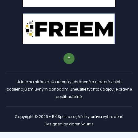
Údaje na stránke sú autorsky chránené a niektoré z nich
podliehajú zmluvným dohodám. Zneužitie týchto údajov je právne
postihnuteľné.
Copyright © 2026 - RK Spirit s.r.o., Všetky práva vyhradené
Designed by
daren&curtis
Tento web je chránený službou reCAPTCHA a platia preň