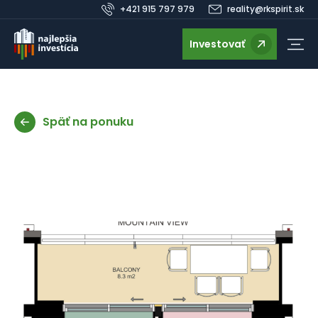
+421 915 797 979
reality@rkspirit.sk
Investovať
Späť na ponuku