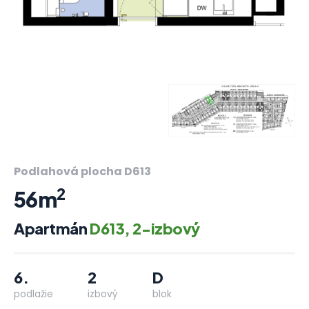
Podlahová plocha D613
2
56m
Apartmán
D613, 2-izbový
6.
2
D
podlažie
izbový
blok