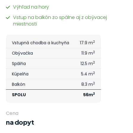
Výhľad na hory
Vstup na balkón zo spálne aj z obývacej
miestnosti
2
Vstupná chodba a kuchyňa
17.9 m
2
Obývačka
11.9 m
2
Spálňa
12.5 m
2
Kúpelňa
5.4 m
2
Balkón
8.3 m
2
SPOLU
56m
Cena
na dopyt