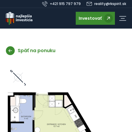
+421 915 797 979
reality@rkspirit.sk
Investovať
Späť na ponuku