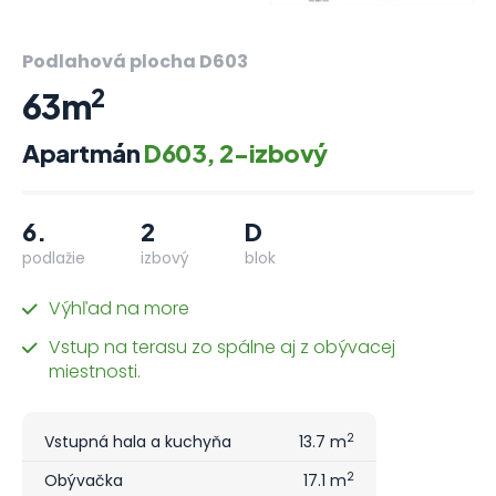
Podlahová plocha D603
2
63m
Apartmán
D603, 2-izbový
6.
2
D
podlažie
izbový
blok
Výhľad na more
Vstup na terasu zo spálne aj z obývacej
miestnosti.
2
Vstupná hala a kuchyňa
13.7 m
2
Obývačka
17.1 m