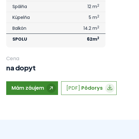
2
Spálňa
12 m
2
Kúpelňa
5 m
2
Balkón
14.2 m
2
SPOLU
62m
Cena
na dopyt
Mám záujem
[PDF]
Pôdorys