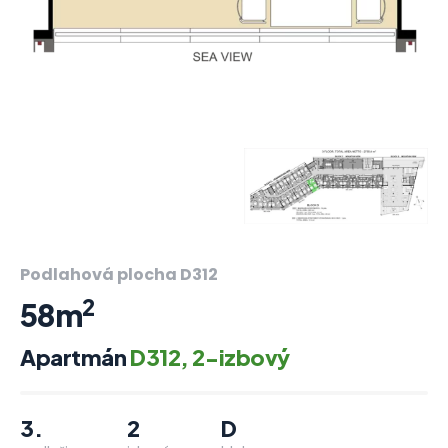
Podlahová plocha D312
2
58m
Apartmán
D312, 2-izbový
3.
2
D