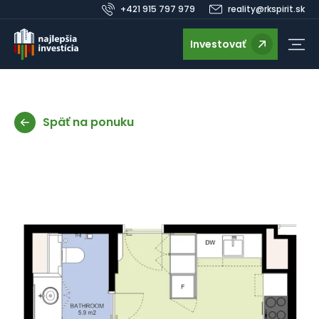
+421 915 797 979
reality@rkspirit.sk
Investovať
Späť na ponuku