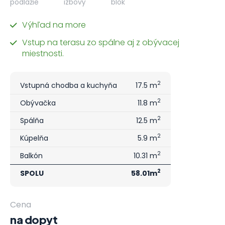
podlažie
izbový
blok
Výhľad na more
Vstup na terasu zo spálne aj z obývacej
miestnosti.
2
Vstupná chodba a kuchyňa
17.5 m
2
Obývačka
11.8 m
2
Spálňa
12.5 m
2
Kúpelňa
5.9 m
2
Balkón
10.31 m
2
SPOLU
58.01m
Cena
na dopyt