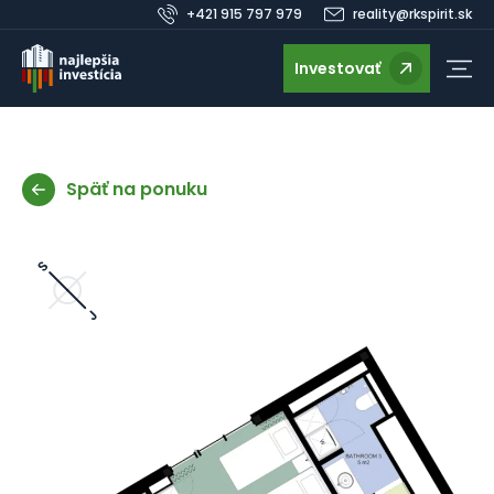
+421 915 797 979
reality@rkspirit.sk
Investovať
Späť na ponuku