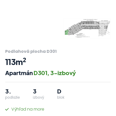
Podlahová plocha D301
2
113m
Apartmán
D301, 3-izbový
3.
3
D
podlažie
izbový
blok
Výhľad na more