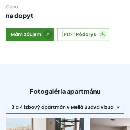
Cena
na dopyt
Mám záujem
[PDF]
Pôdorys
Fotogaléria apartmánu