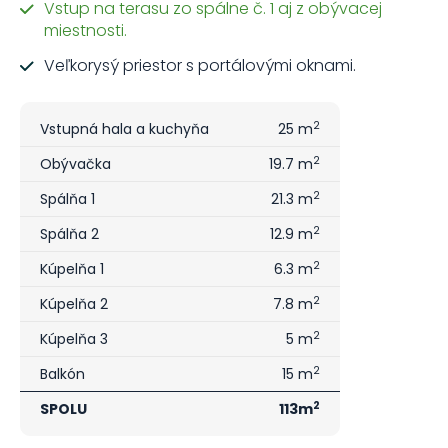
Vstup na terasu zo spálne č. 1 aj z obývacej
miestnosti.
Veľkorysý priestor s portálovými oknami.
2
Vstupná hala a kuchyňa
25 m
2
Obývačka
19.7 m
2
Spálňa 1
21.3 m
2
Spálňa 2
12.9 m
2
Kúpelňa 1
6.3 m
2
Kúpelňa 2
7.8 m
2
Kúpelňa 3
5 m
2
Balkón
15 m
2
SPOLU
113m