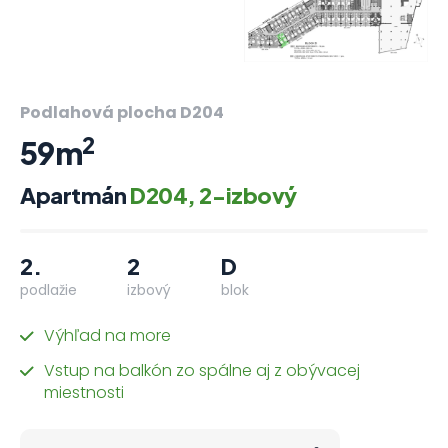
Podlahová plocha D204
2
59m
Apartmán
D204, 2-izbový
2.
2
D
podlažie
izbový
blok
Výhľad na more
Vstup na balkón zo spálne aj z obývacej
miestnosti