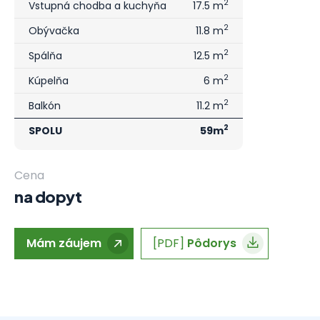
2
Vstupná chodba a kuchyňa
17.5 m
2
Obývačka
11.8 m
2
Spálňa
12.5 m
2
Kúpelňa
6 m
2
Balkón
11.2 m
2
SPOLU
59m
Cena
na dopyt
Mám záujem
[PDF]
Pôdorys