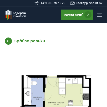
+421 915 797 979
reality@rkspirit.sk
Investovať
Späť na ponuku