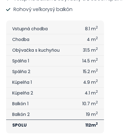
Rohový veľkorysý balkón
2
Vstupná chodba
8.1 m
2
Chodba
4 m
2
Obývačka s kuchyňou
31.5 m
2
Spálňa 1
14.5 m
2
Spálňa 2
15.2 m
2
Kúpelňa 1
4.9 m
2
Kúpelňa 2
4.1 m
2
Balkón 1
10.7 m
2
Balkón 2
19 m
2
SPOLU
112m