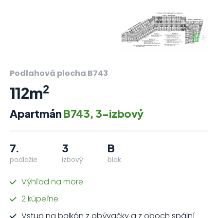
Podlahová plocha B743
2
112m
Apartmán
B743, 3-izbový
7.
3
B
podlažie
izbový
blok
Výhľad na more
2 kúpeľne
Vstup na balkón z obývačky a z oboch spální