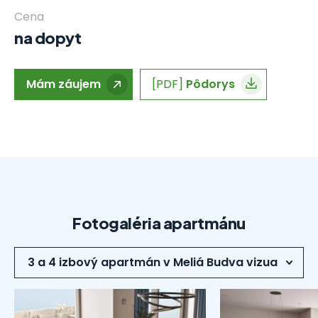
Cena
na dopyt
Mám záujem
[PDF]
Pôdorys
Fotogaléria apartmánu