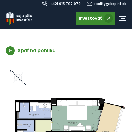
+421 915 797 979
reality@rkspirit.sk
Investovať
Späť na ponuku