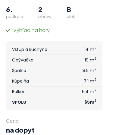
6.
2
B
podlažie
izbový
blok
Výhľad na hory
2
Vstup a kuchyňa
14 m
2
Obývačka
19 m
2
Spálňa
18.5 m
2
Kúpelňa
7.1 m
2
Balkón
6.4 m
2
SPOLU
65m
Cena
na dopyt