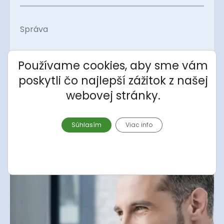
Správa
Používame cookies, aby sme vám
poskytli čo najlepší zážitok z našej
Súhlasím so spracovaním
osobných údajov
.
webovej stránky.
Odoslať správu
Súhlasím
Viac info