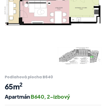
Podlahová plocha B640
2
65m
Apartmán
B640, 2-izbový