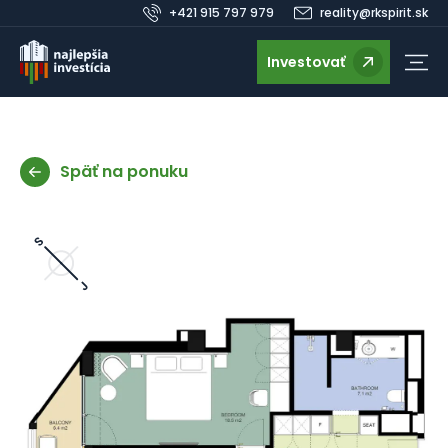
+421 915 797 979
reality@rkspirit.sk
Investovať
Späť na ponuku