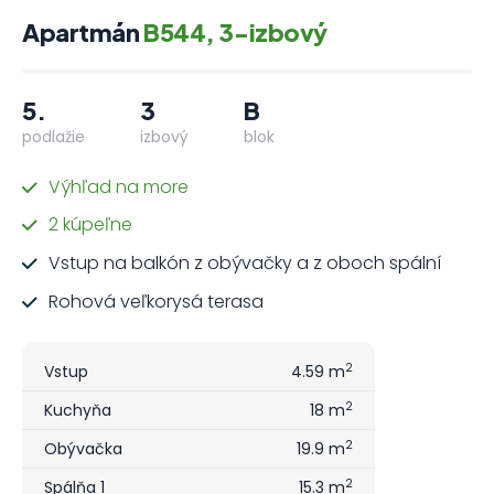
Apartmán
B544, 3-izbový
5.
3
B
podlažie
izbový
blok
Výhľad na more
2 kúpeľne
Vstup na balkón z obývačky a z oboch spální
Rohová veľkorysá terasa
2
Vstup
4.59 m
2
Kuchyňa
18 m
2
Obývačka
19.9 m
2
Spálňa 1
15.3 m