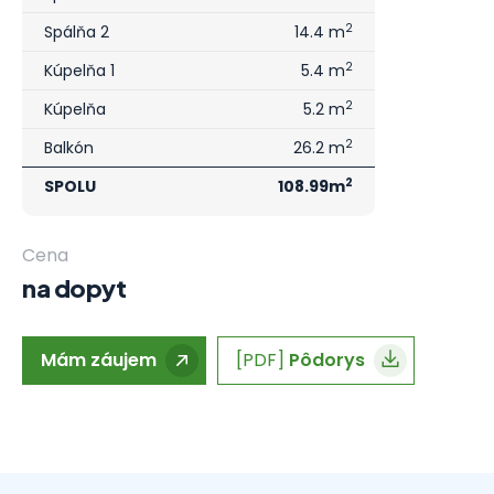
2
Spálňa 2
14.4 m
2
Kúpelňa 1
5.4 m
2
Kúpelňa
5.2 m
2
Balkón
26.2 m
2
SPOLU
108.99m
Cena
na dopyt
Mám záujem
[PDF]
Pôdorys