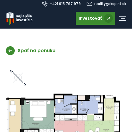
+421 915 797 979
reality@rkspirit.sk
Investovať
Späť na ponuku