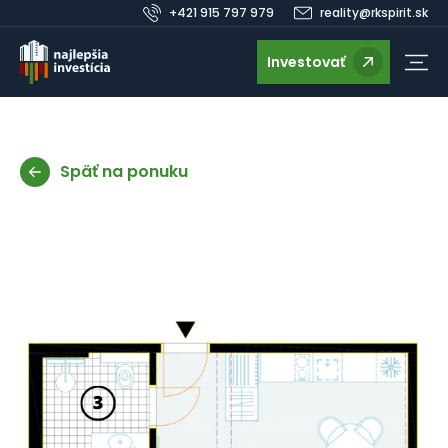
+421 915 797 979
reality@rkspirit.sk
Investovať
Späť na ponuku