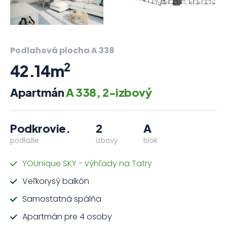
Podlahová plocha A 338
2
42.14m
Apartmán
A 338, 2-izbový
Podkrovie.
2
A
podlažie
izbový
blok
YOUnique SKY - výhľady na Tatry
Veľkorysý balkón
Samostatná spálňa
Apartmán pre 4 osoby