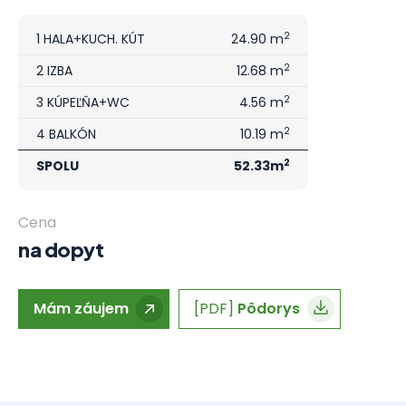
2
1 HALA+KUCH. KÚT
24.90 m
2
2 IZBA
12.68 m
2
3 KÚPEĽŇA+WC
4.56 m
2
4 BALKÓN
10.19 m
2
SPOLU
52.33m
Cena
na dopyt
Mám záujem
[PDF]
Pôdorys