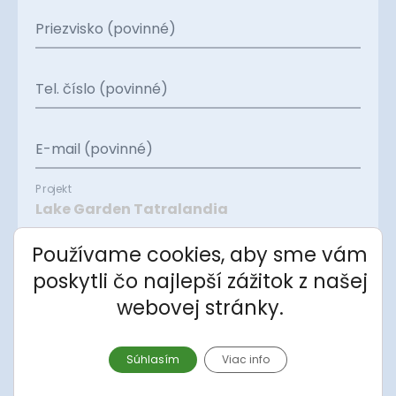
Priezvisko (povinné)
Tel. číslo (povinné)
E-mail (povinné)
Projekt
Používame cookies, aby sme vám
Apartmán
poskytli čo najlepší zážitok z našej
webovej stránky.
Správa
Súhlasím
Viac info