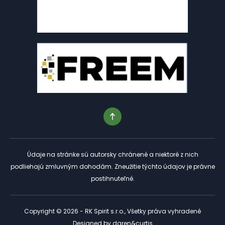
Údaje na stránke sú autorsky chránené a niektoré z nich
podliehajú zmluvným dohodám. Zneužitie týchto údajov je právne
postihnuteľné.
Copyright © 2026 - RK Spirit s.r.o., Všetky práva vyhradené
Designed by
daren&curtis