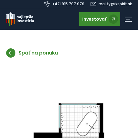
+421 915 797 979
reality@rkspirit.sk
Investovať
Späť na ponuku