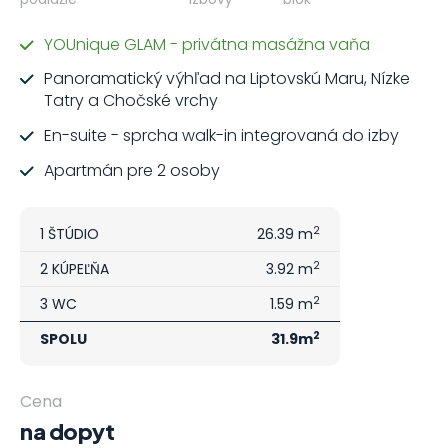
YOUnique GLAM - privátna masážna vaňa
Panoramatický výhľad na Liptovskú Maru, Nízke
Tatry a Chočské vrchy
En-suite - sprcha walk-in integrovaná do izby
Apartmán pre 2 osoby
2
1 ŠTÚDIO
26.39 m
2
2 KÚPEĽŇA
3.92 m
2
3 WC
1.59 m
2
SPOLU
31.9m
Cena
na dopyt