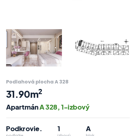
Podlahová plocha A 328
2
31.90m
Apartmán
A 328, 1-izbový
Podkrovie.
1
A
podlažie
izbový
blok