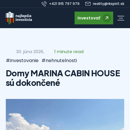
+421 915 797 979
reality@rkspirit.sk
Investovať
30. júna 2026,
1 minute read
#investovanie
#nehnutelnosti
Domy MARINA CABIN HOUSE
sú dokončené