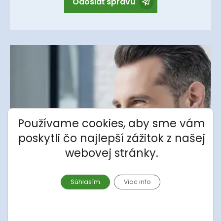
Odoslať správu
Používame cookies, aby sme vám
poskytli čo najlepší zážitok z našej
webovej stránky.
Súhlasím
Viac info
Potrebujete poradiť?
Kontaktujte Nás, my Vám zavoláme.