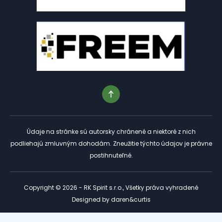
Údaje na stránke sú autorsky chránené a niektoré z nich
podliehajú zmluvným dohodám. Zneužitie týchto údajov je právne
postihnuteľné.
Copyright © 2026 - RK Spirit s.r.o., Všetky práva vyhradené
Designed by
daren&curtis
Tento web je chránený službou reCAPTCHA a platia preň