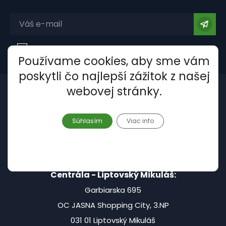
Súhlasím so spracovaním
osobných údajov
.
Používame cookies, aby sme vám
poskytli čo najlepší zážitok z našej
webovej stránky.
Súhlasím
Viac info
Centrála - Liptovský Mikuláš:
Garbiarska 695
OC JASNA Shopping City, 3.NP
031 01 Liptovský Mikuláš