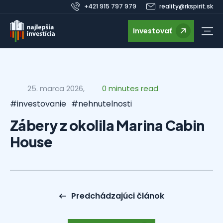
+421 915 797 979
reality@rkspirit.sk
Investovať
25. marca 2026,
0 minutes read
#investovanie
#nehnutelnosti
Zábery z okolila Marina Cabin
House
Predchádzajúci článok