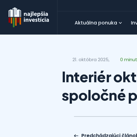
Aktuálna ponuka
In
21. októbra 2025,
0 minu
Interiér ok
spoločné p
Predchádzajúci článo