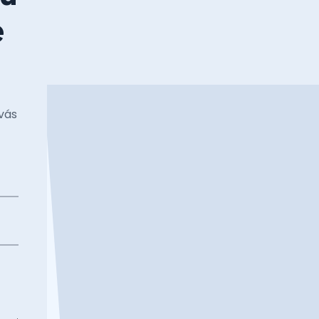
e
vás