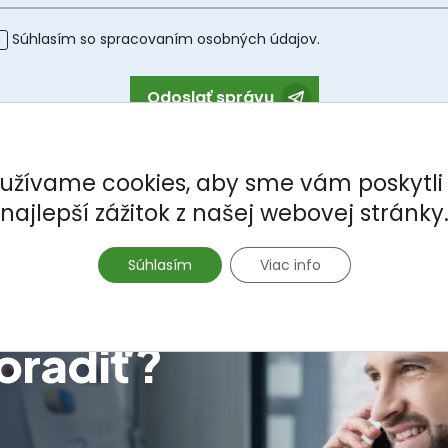
Súhlasím so spracovaním
osobných údajov
.
Odoslať správu
užívame cookies, aby sme vám poskytli
najlepší zážitok z našej webovej stránky
Súhlasím
Viac info
oradiť?