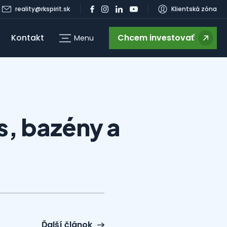
reality@rkspirit.sk
Klientská zóna
Kontakt
Chcem investovať
Menu
g
s, bazény a
Ďalší článok