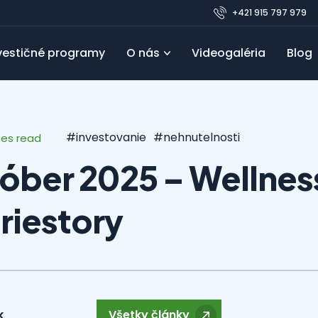
+421 915 797 979
vestičné programy
O nás
Videogaléria
Blog
Pre developerov
Referencie
Obľúbené
FAQ
Blo
#investovanie
#nehnutelnosti
tes read
tóber 2025 – Wellnes
riestory
k
Všetky články