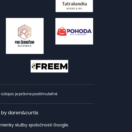
 údajov je právne postihnuteľné.
 by
daren&curtis
mienky služby
spoločnosti Google.