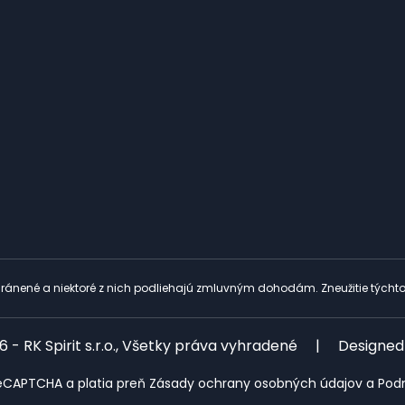
ránené a niektoré z nich podliehajú zmluvným dohodám. Zneužitie týchto
 - RK Spirit s.r.o., Všetky práva vyhradené
|
Designed
eCAPTCHA a platia preň
Zásady ochrany osobných údajov
a
Pod