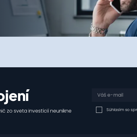
jení
Súhlasím so sp
ič zo sveta investícií neunikne