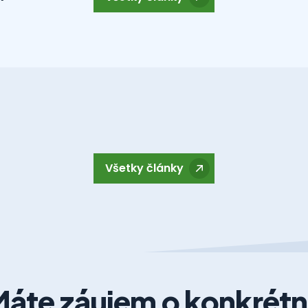
Všetky články
áte záujem o konkrét