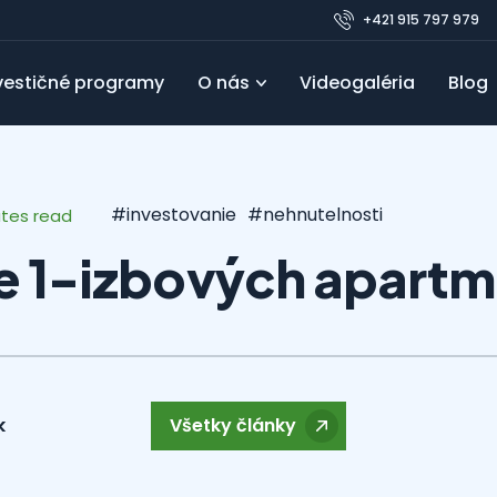
+421 915 797 979
vestičné programy
O nás
Videogaléria
Blog
Pre developerov
Referencie
Obľúbené
FAQ
Blo
#investovanie
#nehnutelnosti
utes read
ie 1-izbových apart
k
Všetky články