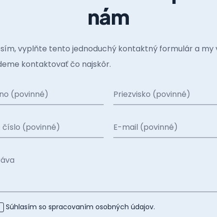
nám
sím, vyplňte tento jednoduchý kontaktný formulár a my 
eme kontaktovať čo najskôr.
no (povinné)
Priezvisko (povinné)
. číslo (povinné)
E-mail (povinné)
ráva
Súhlasím so spracovaním
osobných údajov
.