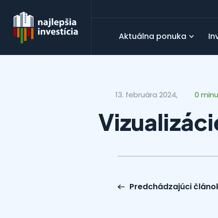
Aktuálna ponuka
In
13. februára 2024,
0 min
Vizualizác
Predchádzajúci článo