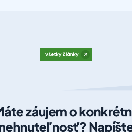
Všetky články
áte záujem o konkrét
nehnuteľnosť? Napíšt