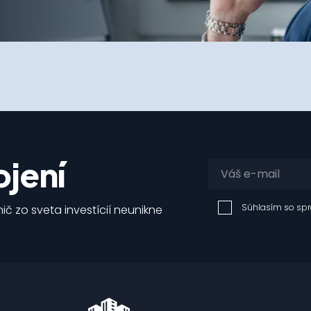
jení
Súhlasím so sp
ič zo sveta investícií neunikne