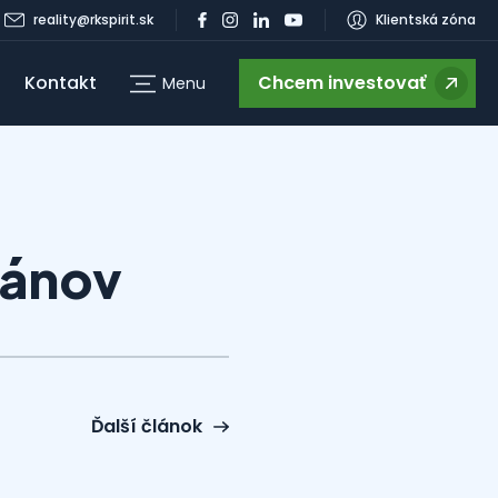
reality@rkspirit.sk
Klientská zóna
Kontakt
Chcem investovať
Menu
g
mánov
Ďalší článok