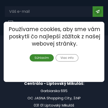
Súhlasím so spracovaním
osobných údajov
.
Používame cookies, aby sme vám
poskytli čo najlepší zážitok z našej
webovej stránky.
Súhlasím
Viac info
Centrála - Liptovský Mikuláš:
Garbiarska 695
OC JASNA Shopping City, 3.NP
031 01 Liptovský Mikuláš