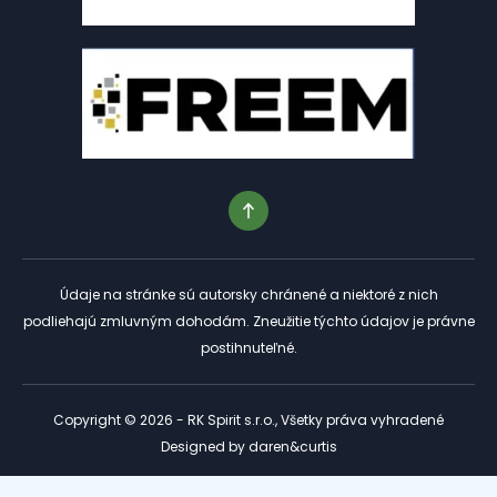
Údaje na stránke sú autorsky chránené a niektoré z nich
podliehajú zmluvným dohodám. Zneužitie týchto údajov je právne
postihnuteľné.
Copyright © 2026 - RK Spirit s.r.o., Všetky práva vyhradené
Designed by
daren&curtis
Tento web je chránený službou reCAPTCHA a platia preň