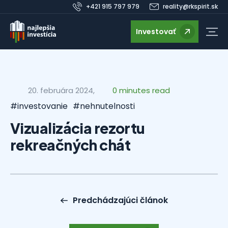
+421 915 797 979
reality@rkspirit.sk
Investovať
20. februára 2024,
0 minutes read
#investovanie
#nehnutelnosti
Vizualizácia rezortu
rekreačných chát
Predchádzajúci článok