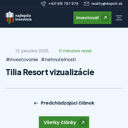
+421 915 797 979
reality@rkspirit.sk
Investovať
12. januára 2026,
0 minutes read
#investovanie
#nehnutelnosti
Tilia Resort vizualizácie
Predchádzajúci článok
Všetky články