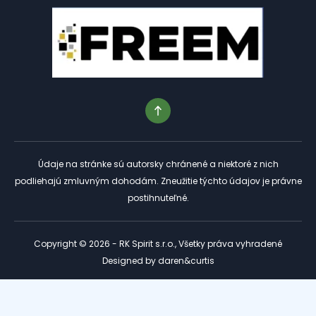
Údaje na stránke sú autorsky chránené a niektoré z nich
podliehajú zmluvným dohodám. Zneužitie týchto údajov je právne
postihnuteľné.
Copyright © 2026 - RK Spirit s.r.o., Všetky práva vyhradené
Designed by
daren&curtis
Tento web je chránený službou reCAPTCHA a platia preň
Zásady ochrany osobných údajov
a
Podmienky služby