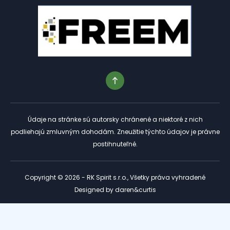
Údaje na stránke sú autorsky chránené a niektoré z nich
podliehajú zmluvným dohodám. Zneužitie týchto údajov je právne
postihnuteľné.
Copyright © 2026 - RK Spirit s.r.o., Všetky práva vyhradené
Designed by
daren&curtis
Tento web je chránený službou reCAPTCHA a platia preň
Zásady ochrany osobných údajov
a
Podmienky služby