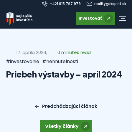
+421 915 797 979
reality@rkspirit.sk
Investovať
17. apríla 2024,
0 minutes read
#investovanie
#nehnutelnosti
Priebeh výstavby – apríl 2024
Predchádzajúci článok
Všetky články