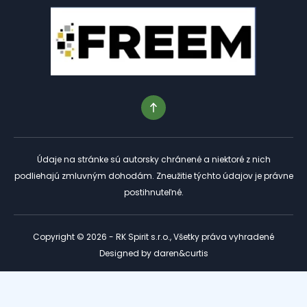
Údaje na stránke sú autorsky chránené a niektoré z nich
podliehajú zmluvným dohodám. Zneužitie týchto údajov je právne
postihnuteľné.
Copyright © 2026 - RK Spirit s.r.o., Všetky práva vyhradené
Designed by
daren&curtis
Tento web je chránený službou reCAPTCHA a platia preň
Zásady ochrany osobných údajov
a
Podmienky služby