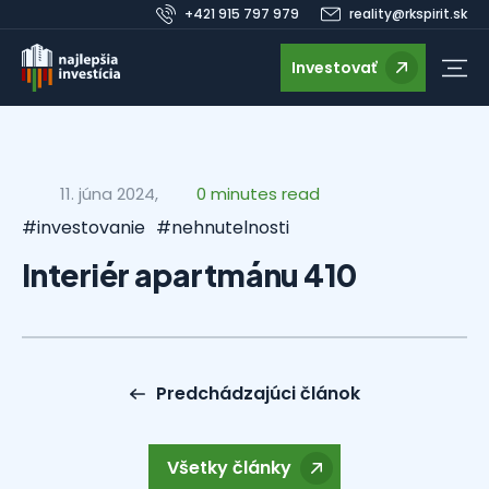
+421 915 797 979
reality@rkspirit.sk
Investovať
11. júna 2024,
0 minutes read
#investovanie
#nehnutelnosti
Interiér apartmánu 410
Predchádzajúci článok
Všetky články