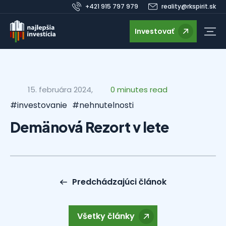
+421 915 797 979
reality@rkspirit.sk
Investovať
15. februára 2024,
0 minutes read
#investovanie
#nehnutelnosti
Demänová Rezort v lete
Predchádzajúci článok
Všetky články