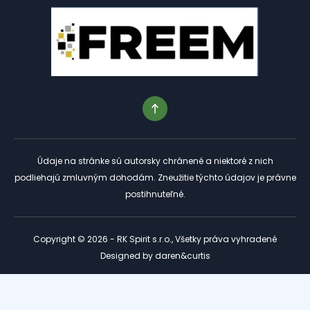
Údaje na stránke sú autorsky chránené a niektoré z nich
podliehajú zmluvným dohodám. Zneužitie týchto údajov je právne
postihnuteľné.
Copyright © 2026 - RK Spirit s.r.o., Všetky práva vyhradené
Designed by
daren&curtis
Tento web je chránený službou reCAPTCHA a platia preň
Zásady ochrany osobných údajov
a
Podmienky služby