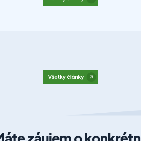
Všetky články
áte záujem o konkrét