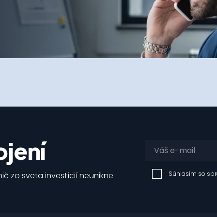
jení
Súhlasím so sp
ič zo sveta investícií neunikne