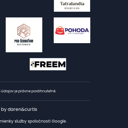
 údajov je právne postihnuteľné.
 by
daren&curtis
mienky služby
spoločnosti Google.