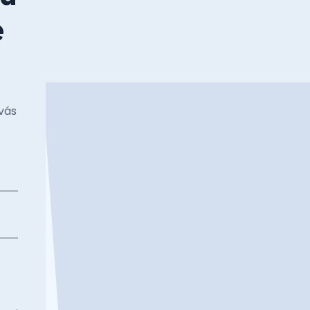
e
vás