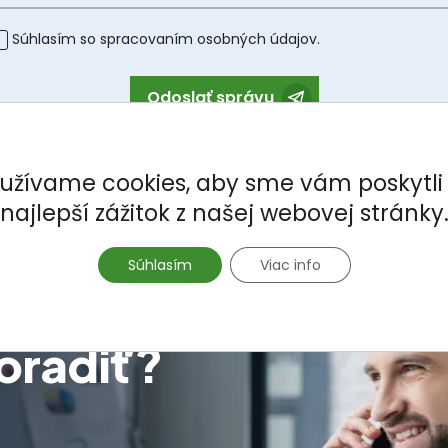
Súhlasím so spracovaním
osobných údajov
.
Odoslať správu
užívame cookies, aby sme vám poskytli
najlepší zážitok z našej webovej stránky
Súhlasím
Viac info
oradiť?