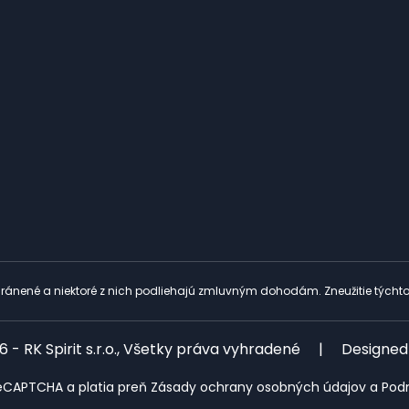
ránené a niektoré z nich podliehajú zmluvným dohodám. Zneužitie týchto
 - RK Spirit s.r.o., Všetky práva vyhradené
|
Designed
eCAPTCHA a platia preň
Zásady ochrany osobných údajov
a
Pod