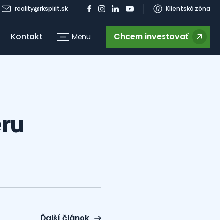
reality@rkspirit.sk
Klientská zóna
Kontakt
Chcem investovať
Menu
g
éru
Ďalší článok