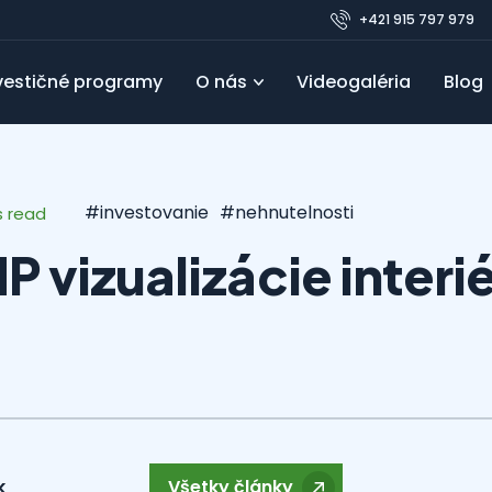
+421 915 797 979
vestičné programy
O nás
Videogaléria
Blog
Pre developerov
Referencie
Obľúbené
FAQ
Blo
#investovanie
#nehnutelnosti
s read
vizualizácie interi
k
Všetky články