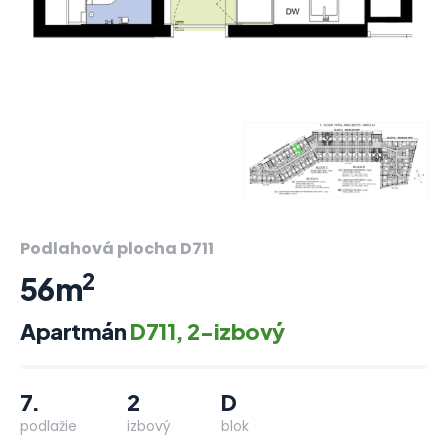
Podlahová plocha D711
2
56m
Apartmán
D711, 2-izbový
7.
2
D
podlažie
izbový
blok