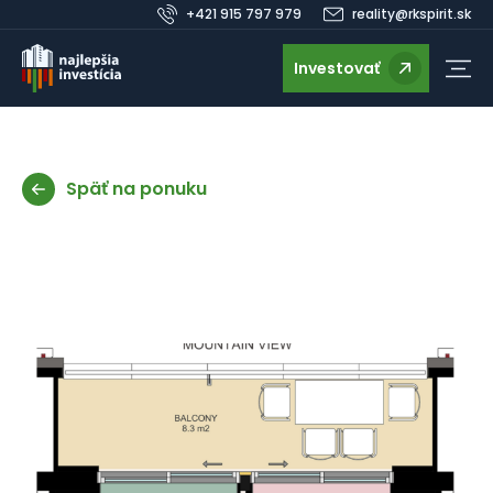
+421 915 797 979
reality@rkspirit.sk
Investovať
Späť na ponuku