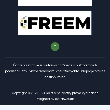
Údaje na stránke sú autorsky chránené a niektoré z nich
podliehajú zmluvným dohodám. Zneužitie týchto údajov je právne
postihnuteľné.
Copyright © 2026 - RK Spirit s.r.o., Všetky práva vyhradené
Designed by
daren&curtis
Tento web je chránený službou reCAPTCHA a platia preň