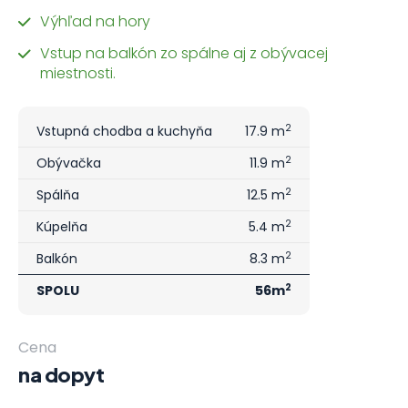
Výhľad na hory
Vstup na balkón zo spálne aj z obývacej
miestnosti.
2
Vstupná chodba a kuchyňa
17.9 m
2
Obývačka
11.9 m
2
Spálňa
12.5 m
2
Kúpelňa
5.4 m
2
Balkón
8.3 m
2
SPOLU
56m
Cena
na dopyt