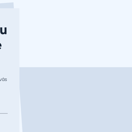
nu
e
vás