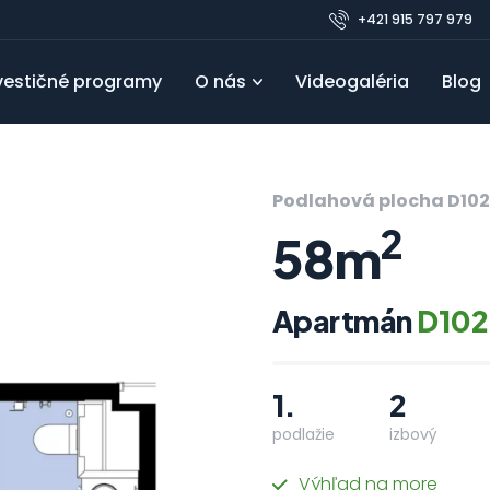
+421 915 797 979
vestičné programy
O nás
Videogaléria
Blog
Pre developerov
Referencie
Obľúbené
FAQ
Blo
Podlahová plocha D102
2
58m
Apartmán
D102
1.
2
podlažie
izbový
Výhľad na more