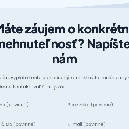
áte záujem o konkrét
nehnuteľnosť? Napíšt
nám
sím, vyplňte tento jednoduchý kontaktný formulár a my 
eme kontaktovať čo najskôr.
no (povinné)
Priezvisko (povinné)
. číslo (povinné)
E-mail (povinné)