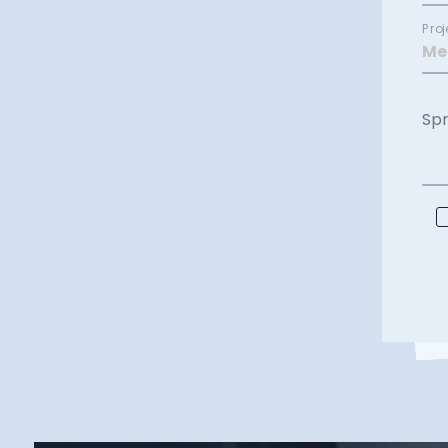
Proj
Sp