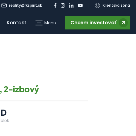
reality@rkspirit.sk
Klientská zóna
Kontakt
Chcem investovať
Menu
g
, 2-izbový
D
blok