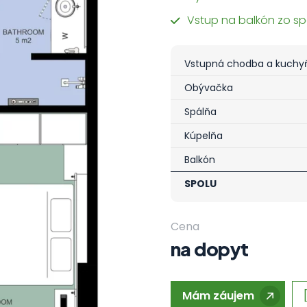
Vstup na balkón zo sp
Vstupná chodba a kuchy
Obývačka
Spálňa
Kúpelňa
Balkón
SPOLU
Cena
na dopyt
Mám záujem