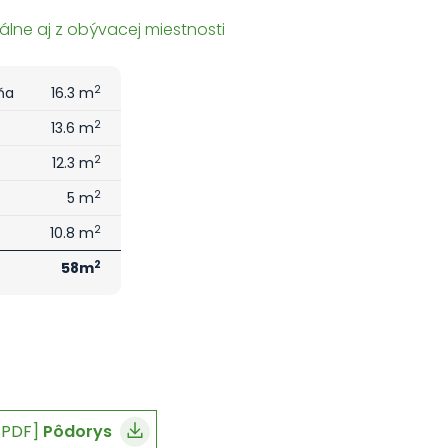
álne aj z obývacej miestnosti
2
ňa
16.3 m
2
13.6 m
2
12.3 m
2
5 m
2
10.8 m
2
58m
[PDF]
Pôdorys