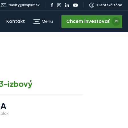
reality@rkspirit.sk
Klientská zóna
Kontakt
Chcem investovať
Menu
g
3-izbový
A
blok