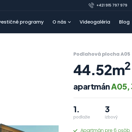
+421 915 797 979
vestičné programy
O nás
Videogaléria
Blog
Pre developerov
Referencie
Obľúbené
FAQ
Blo
Podlahová plocha A05
2
44.52m
apartmán
A05, 
1.
3
podlažie
izbový
Apartmán pre 6 osôb