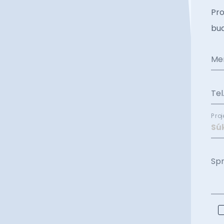
Pro
bud
Me
Tel
Proj
Sp