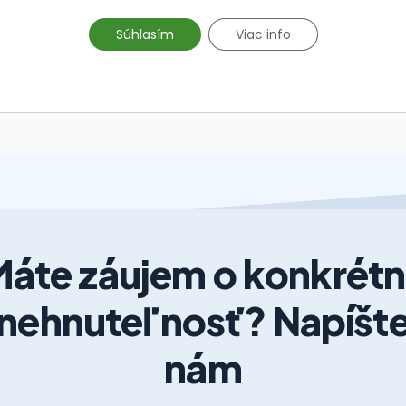
Súhlasím
Viac info
áte záujem o konkrét
nehnuteľnosť? Napíšt
nám