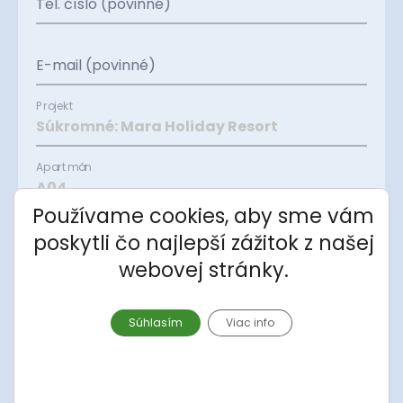
Tel. číslo (povinné)
E-mail (povinné)
Projekt
Apartmán
Používame cookies, aby sme vám
poskytli čo najlepší zážitok z našej
Správa
webovej stránky.
Súhlasím
Viac info
Súhlasím so spracovaním
osobných údajov
.
Odoslať správu