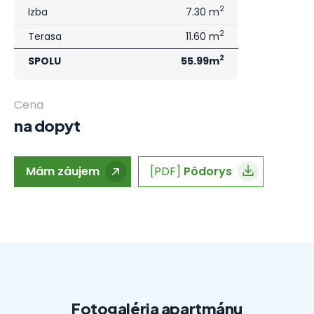
2
Izba
7.30 m
2
Terasa
11.60 m
2
SPOLU
55.99m
Cena
na dopyt
Mám záujem
[PDF]
Pôdorys
Fotogaléria apartmánu