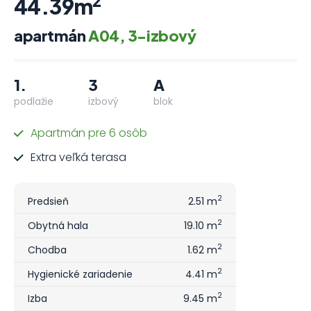
2
44.39m
apartmán
A04, 3-izbový
1.
3
A
podlažie
izbový
blok
Apartmán pre 6 osôb
Extra veľká terasa
2
Predsieň
2.51 m
2
Obytná hala
19.10 m
2
Chodba
1.62 m
2
Hygienické zariadenie
4.41 m
2
Izba
9.45 m