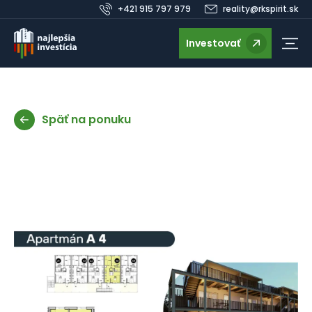
+421 915 797 979
reality@rkspirit.sk
Investovať
Späť na ponuku