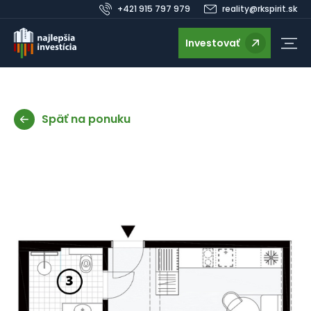
+421 915 797 979
reality@rkspirit.sk
Investovať
Späť na ponuku