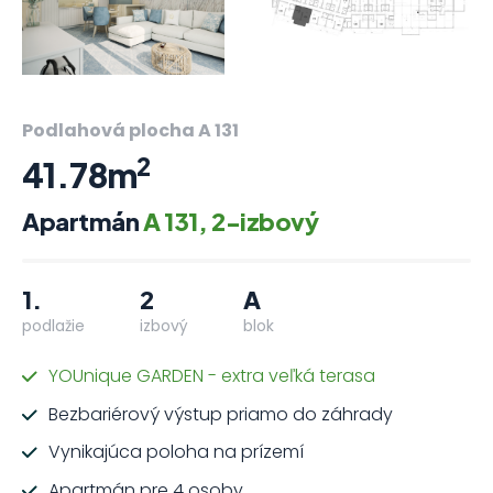
Podlahová plocha A 131
2
41.78m
Apartmán
A 131, 2-izbový
1.
2
A
podlažie
izbový
blok
YOUnique GARDEN - extra veľká terasa
Bezbariérový výstup priamo do záhrady
Vynikajúca poloha na prízemí
Apartmán pre 4 osoby