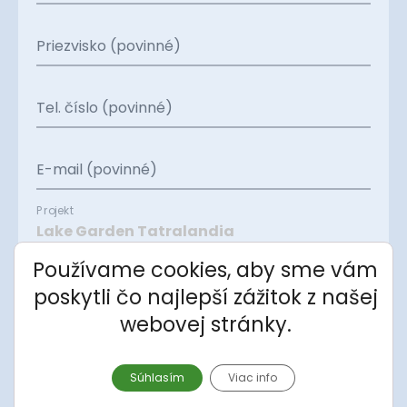
Priezvisko (povinné)
Tel. číslo (povinné)
E-mail (povinné)
Projekt
Používame cookies, aby sme vám
Apartmán
poskytli čo najlepší zážitok z našej
webovej stránky.
Správa
Súhlasím
Viac info