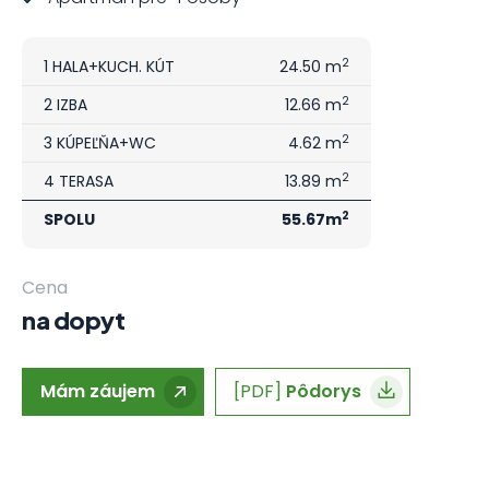
2
1 HALA+KUCH. KÚT
24.50 m
2
2 IZBA
12.66 m
2
3 KÚPEĽŇA+WC
4.62 m
2
4 TERASA
13.89 m
2
SPOLU
55.67m
Cena
na dopyt
Mám záujem
[PDF]
Pôdorys