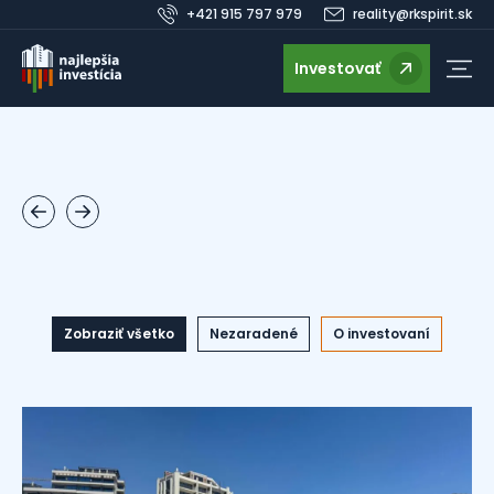
+421 915 797 979
reality@rkspirit.sk
Investovať
Zobraziť všetko
Nezaradené
O investovaní